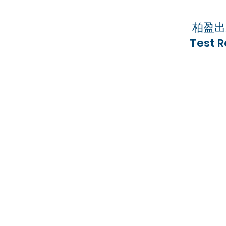
柏盈出
Test 
柏盈木業防火門產品
確
歐盟
1小時及2小時防煙防火門
英國標準
1小時、2小時及4