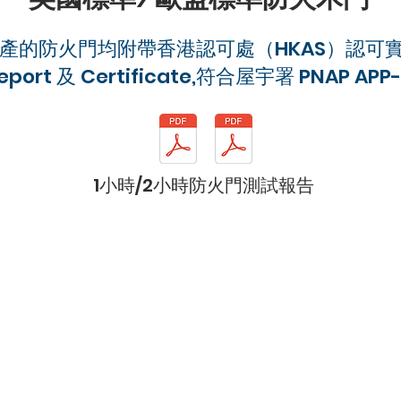
產的防火門均附帶香港認可處（HKAS）認可
Report 及 Certificate,符合屋宇署 PNAP APP
1小時/2小時防火門測試報告
【二十年老店 ‧ 誠信 ‧ 質量保證】
保符合
消防署
及
屋宇署
所要求標準。
：合符BSEN1634-1:2008 及BSEN1634-3:20
小時防火門：合符BS476:Part 22: 1987
及
BS476: