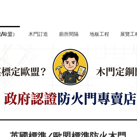
標/歐盟）
木門訂造
廁所間隔
地板工程
展覽工
英國標準/歐盟標準防火木門