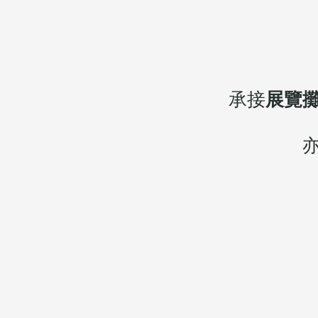
承接
展覽攤