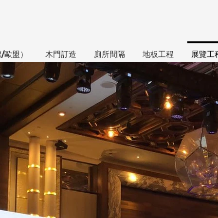
標/歐盟）
木門訂造
廁所間隔
地板工程
展覽工