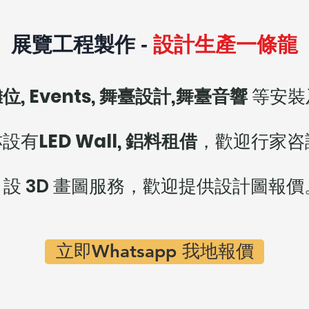
設計生產一條龍
展覽工程製作 -
位, Events, 舞臺設計,舞臺音響
等安裝
亦設有
LED Wall, 鋁料租借
，歡迎行家咨
設 3D 畫圖服務，歡迎提供設計圖報價
立即Whatsapp 我地報價