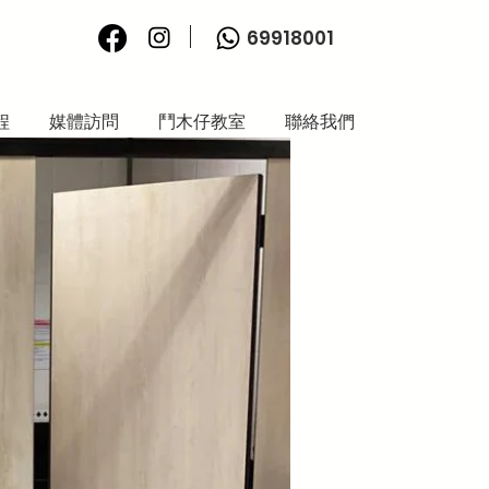
69918001
程
媒體訪問
鬥木仔教室
聯絡我們