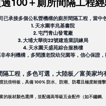
超過100＋廁所間隔工程經
司已承接多個公私營機構的廁所間隔工程，當中
1. 天水圍李兆基書院
2. 屯門青山發電廠
3. 大埔大華街22號建造業訓練局
4. 天水圍天盛苑綜合服務樓
區
非牟利機構
，多間護老院幼兒園等，信心保證，
間隔工程，多色可選，大陸板／富美家均
度抗倍特板，具備 100% 防水、防潮、防霉且極度耐撞
富的板材顏色選擇，並配備高等級五金配件（如不鏽鋼、