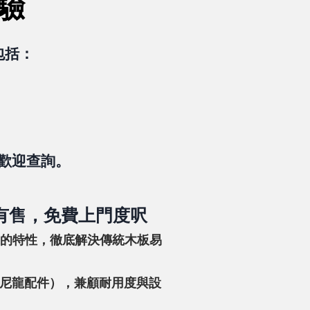
驗
包括：
歡迎查詢。
有售，免費上門度呎
擊的特性，徹底解決傳統木板易
尼龍配件），兼顧耐用度與設