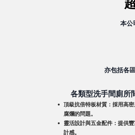
本公
亦包括各
各類型洗手間廁所
頂級抗倍特板材質：採用高密
腐爛的問題。
靈活設計與五金配件：提供豐
計感。