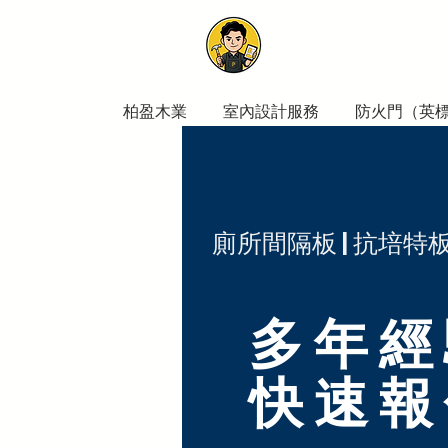
柏盈木業
室內設計服務
防火門​（英
廁所間隔板 | 抗培特
多年經
​快速