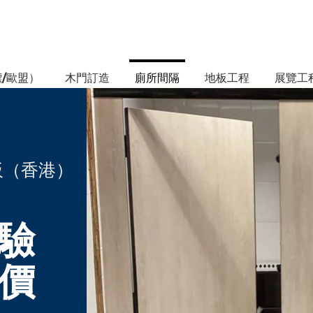
標/歐盟）
木門訂造
廁所間隔
地板工程
展覽工
板（香港）
驗
報價