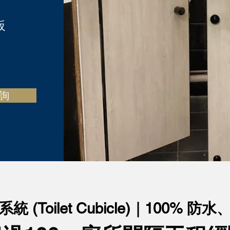
​
查詢
 (Toilet Cubicle)｜100%