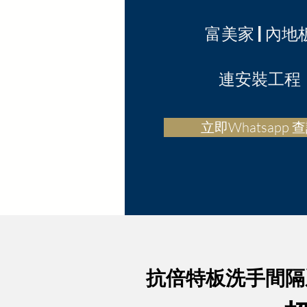
富美家
| 內地
板
連安裝工程
立即Whatsapp 
​抗倍特板洗手間隔系統