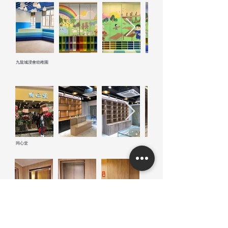
九龍城浸會幼稚園
同心堂
渣甸山柏麗園