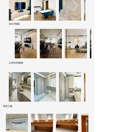
海日灣2期
山景邨景樂樓
海景大廈