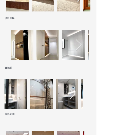
沙田馬場
輝鴻閣
大興花園