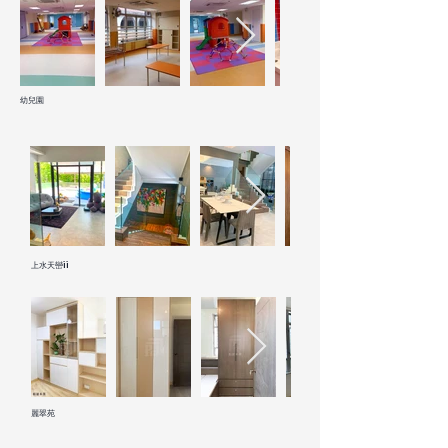
幼兒園
上水天巒ii
麗翠苑