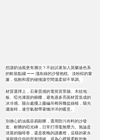
想讓奶油風更有層次？不妨試著加入莫蘭迪色系
的軟裝點綴 —— 淺灰綠的沙發抱枕、淡粉棕的窗
簾，低飽和度的碰撞讓空間溫柔卻不單調。
材質選擇上，石膏質感的電視背景牆、木紋地
板、啞光漆面的櫥櫃，避免過多亮面材質造成的
冰冷感。陽台處擺上藤編吊椅與幾盆綠植，陽光
灑進時，連空氣都帶著懶洋洋的暖意。
別擔心奶油風容易顯髒，選用防污布料的沙發
套、耐髒的啞光磚，日常打理毫無壓力。無論是
清晨的咖啡香，還是夜晚的讀書燈，這樣的家永
遠能接住你的所有情緒，成為心裡最柔軟的角