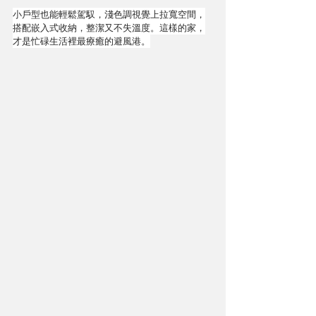
小戶型也能輕鬆駕馭，淺色調視覺上拉寬空間，
搭配嵌入式收納，整潔又不失溫度。這樣的家，
才是忙碌生活裡最療癒的避風港。