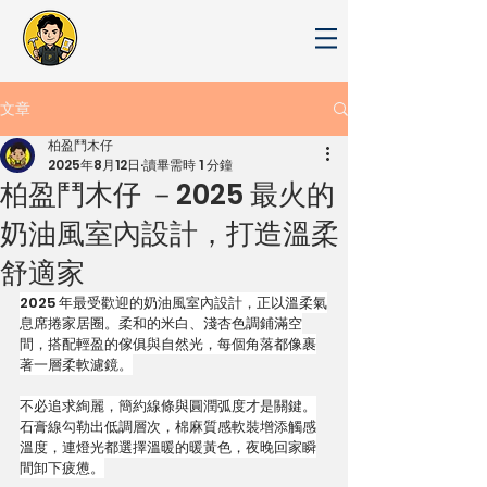
文章
柏盈鬥木仔
2025年8月12日
讀畢需時 1 分鐘
柏盈鬥木仔 －2025 最火的
奶油風室內設計，打造溫柔
舒適家
2025 年最受歡迎的奶油風室內設計，正以溫柔氣
息席捲家居圈。柔和的米白、淺杏色調鋪滿空
間，搭配輕盈的傢俱與自然光，每個角落都像裹
著一層柔軟濾鏡。
不必追求絢麗，簡約線條與圓潤弧度才是關鍵。
石膏線勾勒出低調層次，棉麻質感軟裝增添觸感
溫度，連燈光都選擇溫暖的暖黃色，夜晚回家瞬
間卸下疲憊。