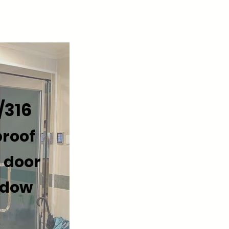
/316
proof
 door
ndow