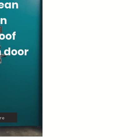
ean
on
roof
 door
re