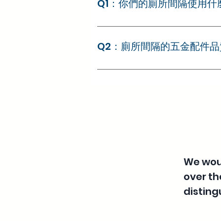
Q1：你們的廁所間隔使用
A： 我們的廁所間隔系統主要採用頂級
潮、抗菌、耐撞擊、耐刮花及不易
Q2：廁所間隔的五金配件
間。
A： 柏盈非常注重細節耐用度。我們
安全指示鎖、高承重支撐腳及防撞
We woul
over th
disting