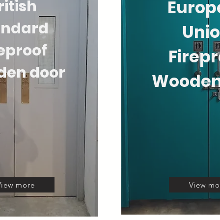
ritish
Europ
andard
Uni
reproof
Firep
en door
Wooden
View more
View mo