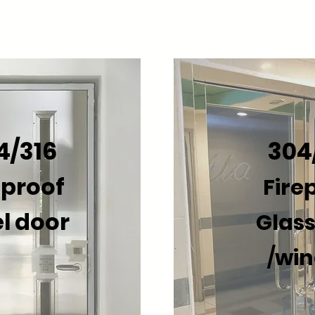
4/316
304
eproof
Fire
l door
Glass
/
wi