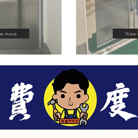
ew more
View