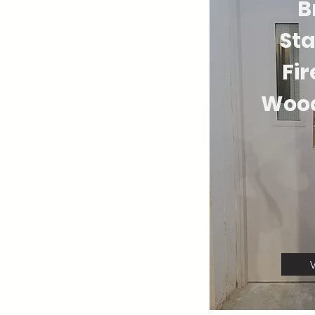
B
St
Fi
Wood