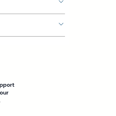
度防水抗折板。這種材料具備卓越的防
務所及政府機構等高流量的公共洗手
高品質尼龍系列），包括重型自閉鉸鏈、
upport
 our
.