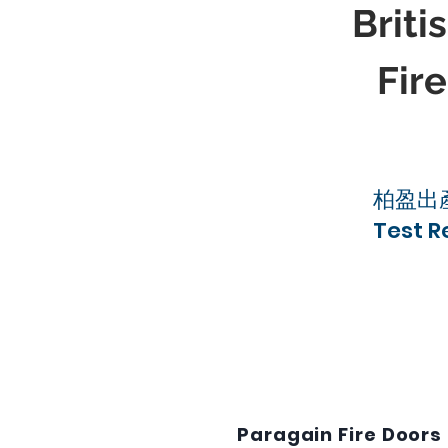
Brit
Fir
柏盈出
Test 
Paragain Fire Doors