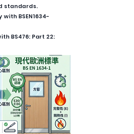
d standards.
y with BSEN1634-
ith BS476: Part 22: