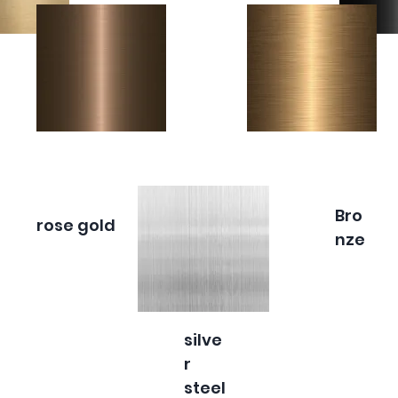
Bro
rose gold
nze
silve
r
steel