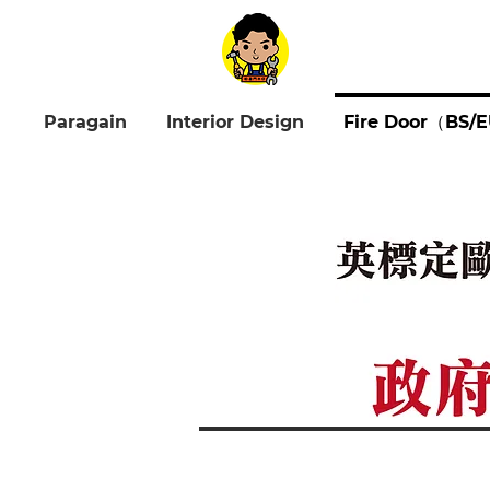
Paragain
Interior Design
Fire Door（BS/