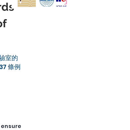
rds
of
驗室的
-37 條例
s
ensure