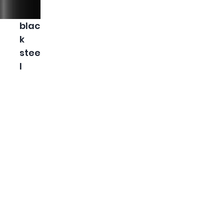
blac
k
stee
l