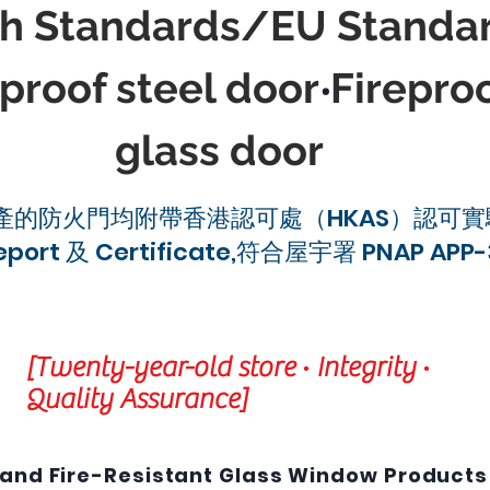
ish Standards/EU Standa
eproof steel door
Firepro
‧
glass door
產的防火門均附帶香港認可處（HKAS）認可實
Report 及 Certificate,符合屋宇署 PNAP APP
[Twenty-year-old store ‧ Integrity ‧
Quality Assurance]
 and Fire-Resistant Glass Window Product